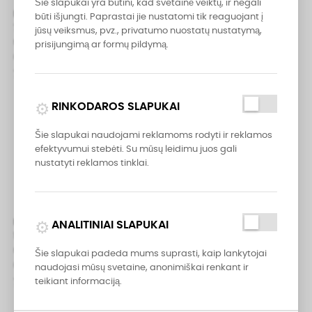
Šie slapukai yra būtini, kad svetainė veiktų, ir negali
Messermeister Petite Messer
Messermeister Petite Messer
būti išjungti. Paprastai jie nustatomi tik reaguojant į
7,5 cm juodas skutimo peilis
10 cm žalias dantytas
jūsų veiksmus, pvz., privatumo nuostatų nustatymą,
su dėklu
skutimo peilis
prisijungimą ar formų pildymą.
Petite Messer
Petite Messer
7,95 €
7,95 €
campaign
RINKODAROS SLAPUKAI
Šie slapukai naudojami reklamoms rodyti ir reklamos
efektyvumui stebėti. Su mūsų leidimu juos gali
nustatyti reklamos tinklai.


analytics
Messermeister Petite Messer
Messermeister Meridian Elite
ANALITINIAI SLAPUKAI
10 cm raudonas dantytas
skutimo peilis 9 cm
skutimo peilis
Meridian Elite
Šie slapukai padeda mums suprasti, kaip lankytojai
Petite Messer
naudojasi mūsų svetaine, anonimiškai renkant ir
69,95 €
teikiant informaciją.
7,95 €