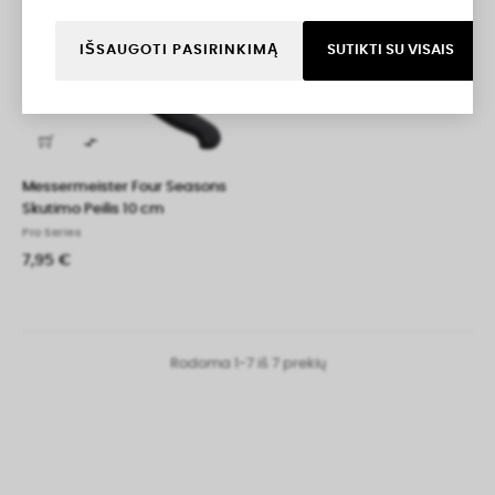
IŠPARDUOTA
IŠSAUGOTI PASIRINKIMĄ
SUTIKTI SU VISAIS

Messermeister Four Seasons
Skutimo Peilis 10 cm
Pro Series
7,95 €
Rodoma 1-7 iš 7 prekių