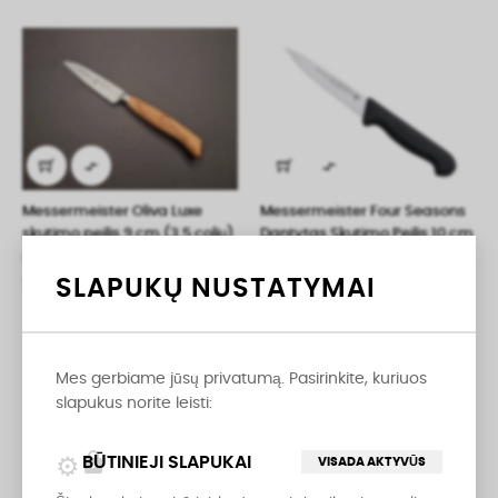


Messermeister Oliva Luxe
Messermeister Four Seasons
skutimo peilis 9 cm (3.5 colių)
Dantytas Skutimo Peilis 10 cm
Oliva Luxe
Pro Series
SLAPUKŲ NUSTATYMAI
79,00 €
8,95 €
Mes gerbiame jūsų privatumą. Pasirinkite, kuriuos
slapukus norite leisti:
lock
BŪTINIEJI SLAPUKAI
VISADA AKTYVŪS

