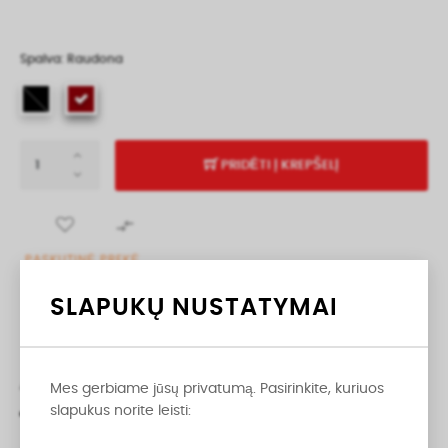
Spalva: Raudona
PRIDĖTI Į KREPŠELĮ

PASKUTINĖ PREKĖ
SLAPUKŲ NUSTATYMAI
Dalintis
APRAŠYMAS
PRODUKTO INFORMACIJA
Mes gerbiame jūsų privatumą. Pasirinkite, kuriuos
slapukus norite leisti:
ATSILIEPIMAI