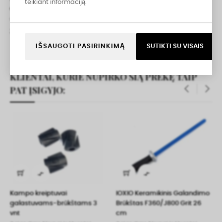
teikiant informaciją.
cm
Galandimo Strypai Ir Musatai
39,95 €
IŠSAUGOTI PASIRINKIMĄ
SUTIKTI SU VISAIS
KLIENTAI, KURIE NUPIRKO ŠIĄ PREKĘ TAIP
PAT ĮSIGYJO:
‹
›


Kampo kreiptuvai
IOXIO Keramikinis Galandimo
galastuvams-brūkštams 3
Brūkštas F360/J800 Grit 26
vnt
cm