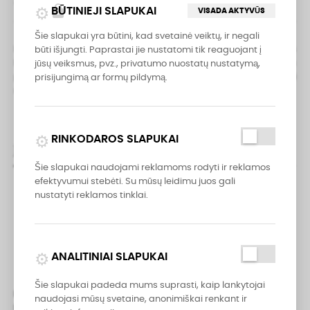
lock
BŪTINIEJI SLAPUKAI
VISADA AKTYVŪS
Šie slapukai yra būtini, kad svetainė veiktų, ir negali
IOXIO Keramikinis Galandimo Brūkštas 26 cm. Švelnus
būti išjungti. Paprastai jie nustatomi tik reaguojant į
F1000/J3000 grūdėtumo galandimo strypas, idealiai tinkantis
jūsų veiksmus, pvz., privatumo nuostatų nustatymą,
peilių, žirklių ir kitų pjovimo įrankių briaunoms pagaląsti. Plauti
prisijungimą ar formų pildymą.
rankomis su vandeniu ir muilu.
campaign
RINKODAROS SLAPUKAI
JUMS TAIP PAT GALI PATIKTI
Šie slapukai naudojami reklamoms rodyti ir reklamos
efektyvumui stebėti. Su mūsų leidimu juos gali
nustatyti reklamos tinklai.
analytics
ANALITINIAI SLAPUKAI

Šie slapukai padeda mums suprasti, kaip lankytojai
IOXIO Keramikinis Galandimo
naudojasi mūsų svetaine, anonimiškai renkant ir
Brūkštas F360/J800 Grit 26