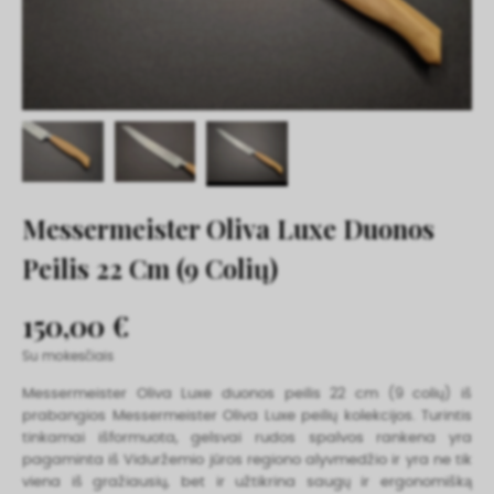
Messermeister Oliva Luxe Duonos
Peilis 22 Cm (9 Colių)
150,00 €
Su mokesčiais
Messermeister Oliva Luxe duonos peilis 22 cm (9 colių) iš
prabangios Messermeister Oliva Luxe peilių kolekcijos. Turintis
tinkamai išformuota, gelsvai rudos spalvos rankena yra
pagaminta iš Viduržemio jūros regiono alyvmedžio ir yra ne tik
viena iš gražiausių, bet ir užtikrina saugų ir ergonomišką