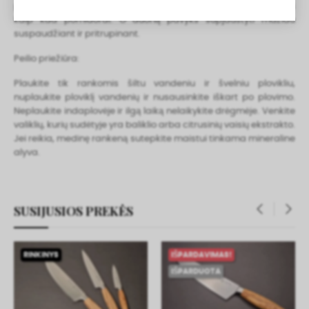
pjauti ne tik duoną bet ir minkstos odelės vaisius ar daržoves
kaip kad pomidorai. O duoną pavyks supjaustyti mažiau
suspaudžiant ir pritrupinant.
Peilio priežiūra:
Plaukite tik rankomis šiltu vandeniu ir švelniu plovikliu,
nuplaukite ploviklį vandenių ir nusausinkite iškart po plovimo.
Neplaukite indaplovėje ir ilgą laiką nelaikykite drėgmėje. Venkite
valiklių, kurių sudėtyje yra baliklio arba citrusinių vaisių ekstrakto.
Jei reikia, medinę rankeną sutepkite maistui tinkama mineraline
alyva.
SUSIJUSIOS PREKĖS
‹
›