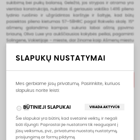
sukibimą bei puikų balansą. Geležtė, jos strypas ir atrama yra
vientisa konstrukcija, nukaltas iš geriausio vokiško 1.4116 plieno
lydinio ruošinio ir užgrūdintas karštyje ir šaltyje, kad būtų
pasiektas plieno kietumas 57–58HRC pagal Rokvelio skalę. 15°
ašmenų galandimo kampas sukuria labai aštrią pjovimo
briauną. Oliva Luxe yra aukščiausios kokybės peiliai, pagaminti
Solingene, Vokietijoje – mieste, dar žinome kaip Ašmenų miestu
(angl. City of Blades).
SLAPUKŲ NUSTATYMAI
PRIDĖTI Į KREPŠELĮ
Mes gerbiame jūsų privatumą. Pasirinkite, kuriuos
slapukus norite leisti:

lock
BŪTINIEJI SLAPUKAI
VISADA AKTYVŪS
PASKUTINĖ PREKĖ
Šie slapukai yra būtini, kad svetainė veiktų, ir negali
Dalintis
būti išjungti. Paprastai jie nustatomi tik reaguojant į
jūsų veiksmus, pvz., privatumo nuostatų nustatymą,
prisijungimą ar formų pildymą.